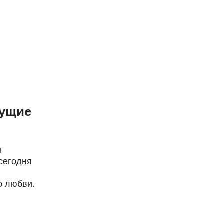
дущие
ы
 сегодня
о любви.