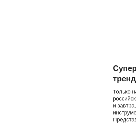
Cупер
тренд
Только н
российск
и завтра
инструме
Предста