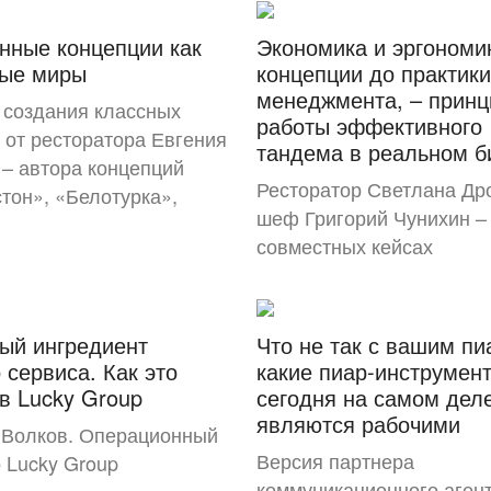
нные концепции как
Экономика и эргономи
ные миры
концепции до практики
менеджмента, – прин
 создания классных
работы эффективного
 от ресторатора Евгения
тандема в реальном б
– автора концепций
Ресторатор Светлана Др
тон», «Белотурка»,
шеф Григорий Чунихин – 
совместных кейсах
ый ингредиент
Что не так с вашим п
 сервиса. Как это
какие пиар-инструмен
в Lucky Group
сегодня на самом дел
являются рабочими
 Волков. Операционный
Версия партнера
 Lucky Group
коммуникационного аген