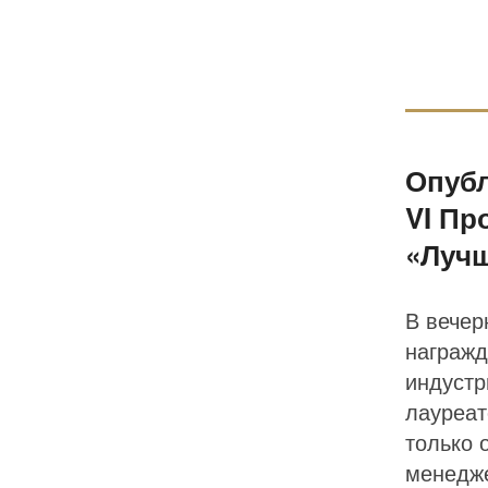
Опуб
VI Пр
«Лучш
В вечер
награжд
индустр
лауреат
только 
менедже