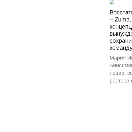
Восстат
– Zuma.
концепц
вынужде
сохрани
команду
Мария И
Анисимов
повар, с
рестора