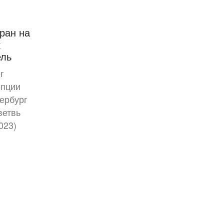
ран на
к
ель
г
епции
тербург
ветвь
023)