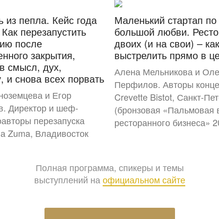
ь из пепла. Кейс года
Маленький стартап по
 Как перезапустить
большой любви. Ресто
ию после
двоих (и на свои) – ка
нного закрытия,
выстрелить прямо в ц
в смысл, дух,
Алена Мельникова и Оле
, и снова всех порвать
Перфилов. Авторы конц
ноземцева и Егор
Crevette Bistot, Санкт-Пе
. Директор и шеф-
(бронзовая «Пальмовая 
оавторы перезапуска
ресторанного бизнеса» 2
на Zuma, Владивосток
Полная программа, спикеры и темы
выступлений на
официальном сайте