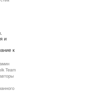
.
я и
ание к
иамин
olk Team
, авторы
ранного