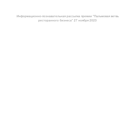
Информационно-познавательная рассылка премии "Пальмовая ветвь
ресторанного бизнеса" 27 ноября 2023
4 декабря 2023
Москва. Зал «Мир»
Форум лидеров фуд-индустрии.
Премия «Лучшие в индустрии»
Топ-100 новых ресторанных концепций