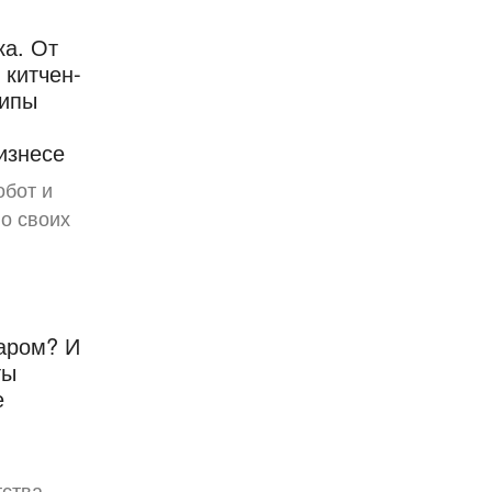
ка. От
 китчен-
ципы
изнесе
обот и
о своих
иаром? И
ты
е
тства