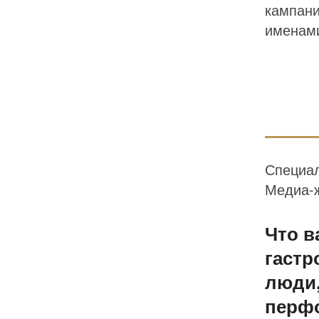
кампани
именами
Специал
Медиа-ж
Что в
гастр
люди,
перф