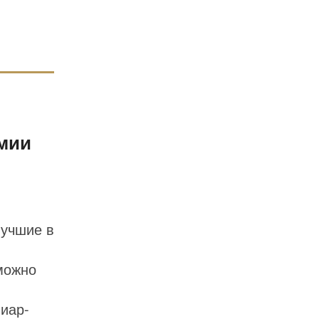
мии
Лучшие в
можно
иар-