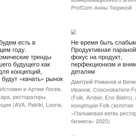
ProfCom Анны Тюриной
будем есть в
Не время быть слабым
щем году.
Продуктивная параной
омические тренды
фокус на продукт,
его будущего как
перфекционизм и вним
для концепций,
деталям
 будут «качать» рынок
Дмитрий Романов и Вен
Истомин и Артем Лосев.
Иванов. Сооснователи F
ара, рестораторы,
(Folk, Amber, Eno Bistro)
щие (AVA, Patriki, Loona,
концепции Folk (золотая
«Пальмовая ветвь ресто
бизнеса» 2023)