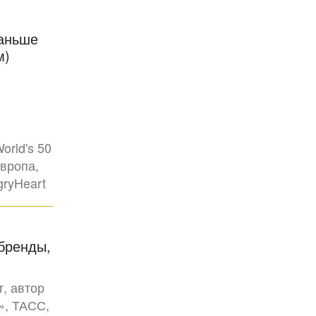
раньше
м)
rld's 50
Европа,
gryHeart
бренды,
, автор
», ТАСС,