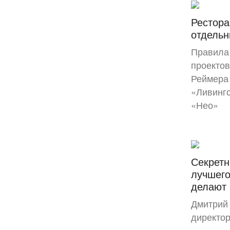
Рестора
отдель
Правила
проектов
Реймера 
«Ливингс
«Нео»
Секретн
лучшего
делают 
Дмитрий
директор